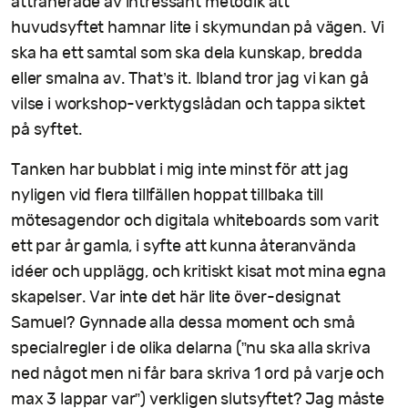
attraherade av intressant metodik att
huvudsyftet hamnar lite i skymundan på vägen. Vi
ska ha ett samtal som ska dela kunskap, bredda
eller smalna av. That’s it. Ibland tror jag vi kan gå
vilse i workshop-verktygslådan och tappa siktet
på syftet.
Tanken har bubblat i mig inte minst för att jag
nyligen vid flera tillfällen hoppat tillbaka till
mötesagendor och digitala whiteboards som varit
ett par år gamla, i syfte att kunna återanvända
idéer och upplägg, och kritiskt kisat mot mina egna
skapelser. Var inte det här lite över-designat
Samuel? Gynnade alla dessa moment och små
specialregler i de olika delarna (”nu ska alla skriva
ned något men ni får bara skriva 1 ord på varje och
max 3 lappar var”) verkligen slutsyftet? Jag måste