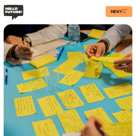
MENY
Våra Program
Case
Transformations­
podden
Artiklar
Filosofi