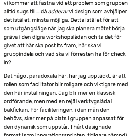
vi kommer att fastna vid ett problem som gruppen
alltid sugs till – då
adderar
vi design som avhjälper
det istället, minsta möjliga. Detta istället för att
som utgångsläge när jag ska planera mötet börja
gräva i den digra workshopslådan och ta det för
givet att här ska post its fram, här ska vi
gruppindela och vad ska vi förresten ha för check-
in?
Det något paradoxala här, har jag upptäckt, är att
rollen som facilitator blir roligare och viktigare med
den här inställningen. Jag blir mer en klassisk
ordförande, men med en rejäl verktygslåda i
bakfickan. För faciliteringen, i den mån den
behövs, sker mer på plats i gruppen anpassat för
den dynamik som uppstår. I hårt designade
format (som innovationssprinten, tidigare nämnd)