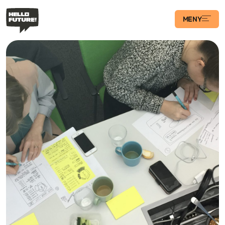
MENY
Våra Program
Case
Transformations­
podden
Artiklar
Filosofi