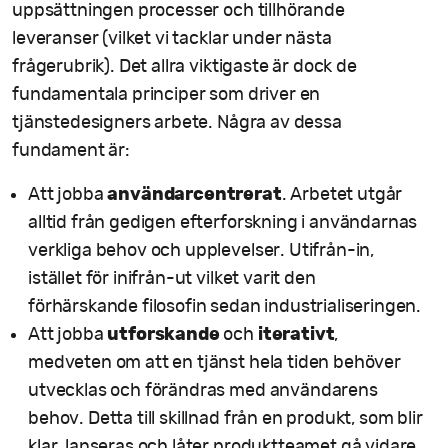
uppsättningen processer och tillhörande
leveranser (vilket vi tacklar under nästa
frågerubrik). Det allra viktigaste är dock de
fundamentala principer som driver en
tjänstedesigners arbete. Några av dessa
fundament är:
användarcentrerat
Att jobba
. Arbetet utgår
alltid från gedigen efterforskning i användarnas
verkliga behov och upplevelser. Utifrån-in,
istället för inifrån-ut vilket varit den
förhärskande filosofin sedan industrialiseringen.
utforskande
iterativt
Att jobba
och
,
medveten om att en tjänst hela tiden behöver
utvecklas och förändras med användarens
behov. Detta till skillnad från en produkt, som blir
klar, lanseras och låter produktteamet gå vidare