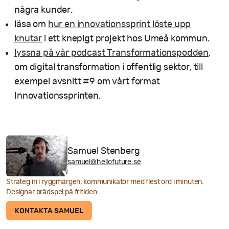
några kunder.
läsa om
hur en innovationssprint löste upp
knutar
i ett knepigt projekt hos Umeå kommun.
lyssna på vår podcast Transformationspodden
,
om digital transformation i offentlig sektor, till
exempel avsnitt #9 om vårt format
Innovationssprinten.
Samuel Stenberg
samuel@hellofuture.se
Strateg in i ryggmärgen, kommunikatör med flest ord i minuten.
Designar brädspel på fritiden.
KONTAKTA SAMUEL