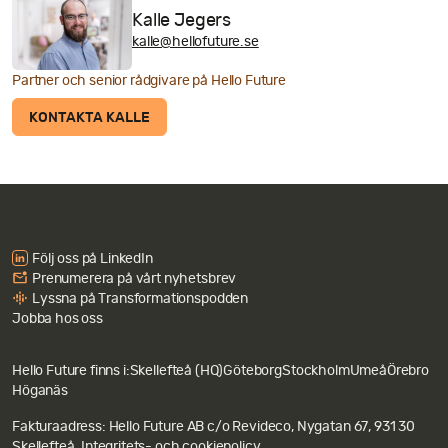
Kalle Jegers
kalle@hellofuture.se
Partner och senior rådgivare på Hello Future
KONTAKTA KALLE
Följ oss på LinkedIn
Prenumerera på vårt nyhetsbrev
Lyssna på Transformationspodden
Jobba hos oss
Hello Future finns i:
Skellefteå (HQ)
Göteborg
Stockholm
Umeå
Örebro
Höganäs
Fakturaadress: Hello Future AB c/o Revideco, Nygatan 67, 931 30
Skellefteå.
Integritets- och cookiepolicy