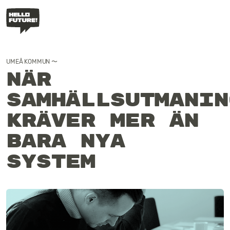
Våra Program
UMEÅ KOMMUN 〜
Case
När
samhällsutmanin
Transformations­po
kräver mer än
bara nya
Artiklar
system
Filosofi
Kontakt