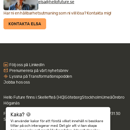
elsa@hellofuture.se
Har ni en hållbarhetsutmaning som ni vill lösa? Kontakta mig!
KONTAKTA ELSA
Följ oss på LinkedIn
Prenumerera på vårt nyhetsbrev
Lyssna på Transformationspodden
Jobba hos oss
Hello Future finns i:
Skellefteå (HQ)
Göteborg
Stockholm
Umeå
Örebro
Höganäs
Fakturaadress: Hello Future AB c/o Revideco, Nygatan 67, 931 30
Kaka? 🍪
Skellefteå.
Integritets- och cookiepolicy
Vi använder kakor för att förstå vilket innehåll ni besökare
tittar på och interagerar med. Det gör att vi kan skapa