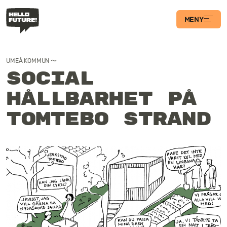
MENY
Våra Program
UMEÅ KOMMUN 〜
Case
Social
hållbarhet på
Transformations­
Tomtebo strand
podden
Artiklar
Filosofi