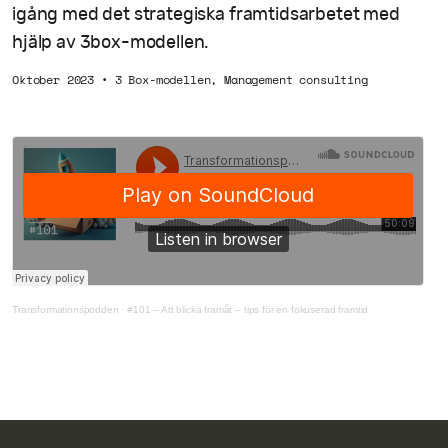
igång med det strategiska framtidsarbetet med
hjälp av 3box-modellen.
Oktober 2023
•
3 Box-modellen
,
Management consulting
Transformationspodden
·
#101 – Att blicka framåt – tips för en fokuserad framtid