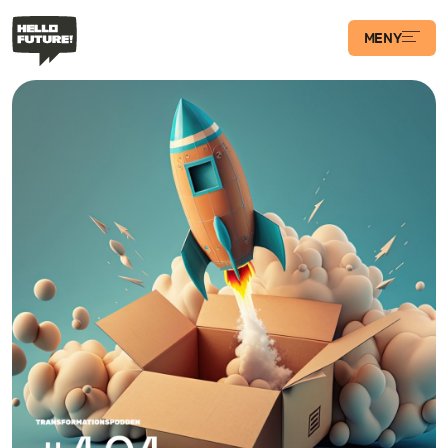
MENY
Våra Program
Case
Transformations­
podden
Artiklar
Filosofi