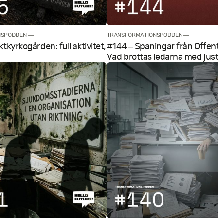
NSPODDEN —
TRANSFORMATIONSPODDEN —
tkyrkogården: full aktivitet,
#144 – Spaningar från Offent
Vad brottas ledarna med jus