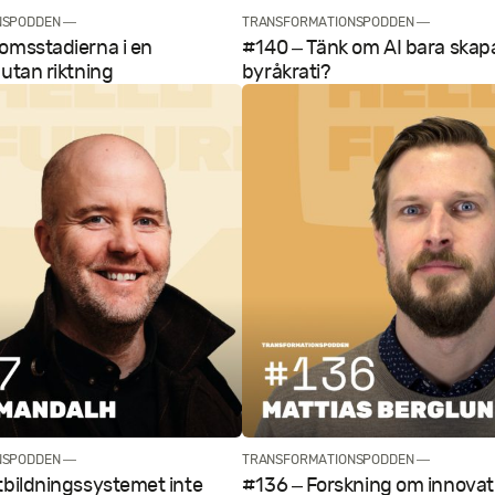
NSPODDEN —
TRANSFORMATIONSPODDEN —
omsstadierna i en
#140 – Tänk om AI bara skap
 utan riktning
byråkrati?
NSPODDEN —
TRANSFORMATIONSPODDEN —
tbildningssystemet inte
#136 – Forskning om innovati