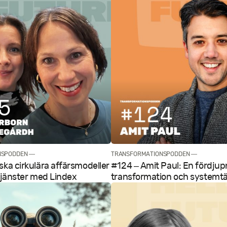
NSPODDEN —
TRANSFORMATIONSPODDEN —
ska cirkulära affärsmodeller
#124 – Amit Paul: En fördju
 tjänster med Lindex
transformation och systemt