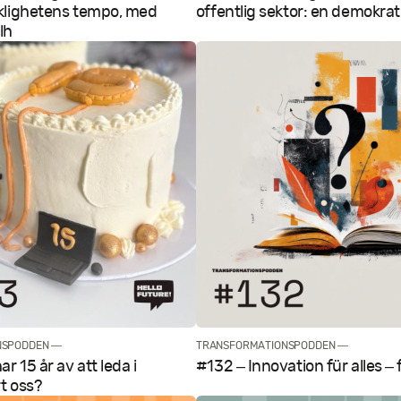
klighetens tempo, med
offentlig sektor: en demokra
lh
NSPODDEN —
TRANSFORMATIONSPODDEN —
r 15 år av att leda i
#132 – Innovation für alles –
rt oss?