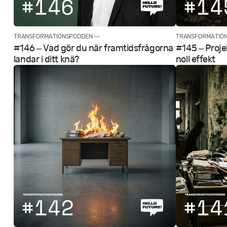
TRANSFORMATIONSPODDEN —
TRANSFORMATIO
#146 – Vad gör du när framtidsfrågorna
#145 – Projek
landar i ditt knä?
noll effekt