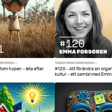
NSPODDEN —
TRANSFORMATIONSPODDEN —
rtom hypen – leta efter
#120 – Att förändra sin orga
kultur – ett samtal med Emm