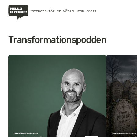
Partnern för en värld utan facit
Transformationspodden