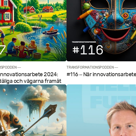
NSPODDEN —
TRANSFORMATIONSPODDEN —
 Innovations­arbete 2024:
#116 – När innovationsarbetet
 dåliga och vägarna framåt