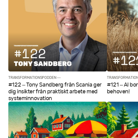
TRANSFORMATIONSPODDEN —
TRANSFORMATIO
#122 – Tony Sandberg från Scania ger
#121 – AI bo
dig insikter från praktiskt arbete med
behoven!
system­innovation