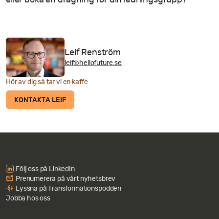
Leif Renström
leif@hellofuture.se
Hör av dig så tar vi en kaffe
KONTAKTA LEIF
Följ oss på LinkedIn
Prenumerera på vårt nyhetsbrev
Lyssna på Transformationspodden
Jobba hos oss