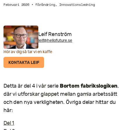
Februari 2026
•
förändring
,
Innovationsledning
Leif Renström
leif@hellofuture.se
Hör av dig så tar vi en kaffe
KONTAKTA LEIF
Bortom fabrikslogiken
Detta är del 4 i vår serie
,
där vi utforskar glappet mellan gamla arbetssätt
och den nya verkligheten. Övriga delar hittar du
här:
Del 1