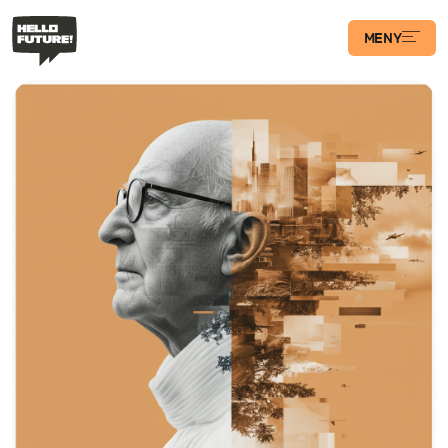
MENY
Våra Program
Case
Transformations­
podden
Artiklar
Filosofi