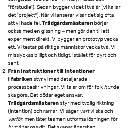
”förstudie”). Sedan bygger vi det i två år (vi kallar
det ”projekt”). När vi lanserar visar det sig ofta
Trädgårdsmästaren
att vi hade fel.
börjar
också med en gissning – men gör den till ett
experiment direkt. Vi bygger en prototyp vecka
ett. Vi testar på riktiga människor vecka två. Vi
misslyckas billigt och tidigt, istället för dyrt och
sent.
Från Instruktioner till Intentioner
I fabriken
styr vi med detaljerade
processbeskrivningar. Vi talar om för folk
hur
de
ska göra. Det dödar eget ansvar.
Trädgårdsmästaren
styr med tydlig riktning
(intention) och ramar. Vi säger
vart
vi ska och
varför
, men låter teamen utforma lösningen för
hur
vi tar oss dit. Det skapar ägarskap.