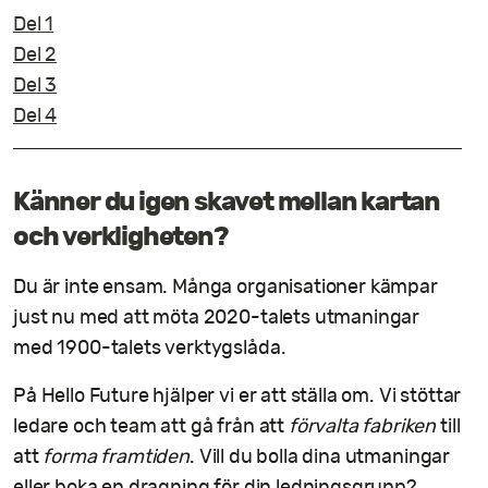
Del 1
Del 2
Del 3
Del 4
Känner du igen skavet mellan kartan
och verkligheten?
Du är inte ensam. Många organisationer kämpar
just nu med att möta 2020-talets utmaningar
med 1900-talets verktygslåda.
På Hello Future hjälper vi er att ställa om. Vi stöttar
ledare och team att gå från att
förvalta fabriken
till
att
forma framtiden
. Vill du bolla dina utmaningar
eller boka en dragning för din ledningsgrupp?