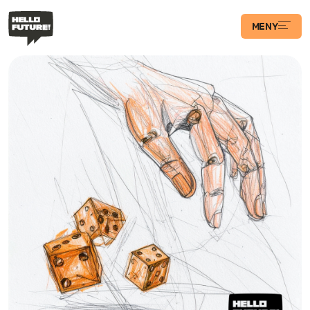
MENY
Våra Program
Case
Transformations­
podden
Artiklar
Filosofi