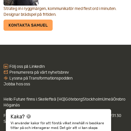
Strateg in i ryggmärgen, kommunikatör med flest ord i minuten.
Designar brädspel på fritiden.
KONTAKTA SAMUEL
Följ oss på LinkedIn
Prenumerera på vårt nyhetsbrev
Lyssna på Transformationspodden
Jobba hos oss
Hello Future finns i:
Skellefteå (HQ)
Göteborg
Stockholm
Umeå
Örebro
Höganäs
Fakturaadress: Hello Future AB c/o Revideco, Nygatan 67, 931 30
Kaka? 🍪
Skellefteå.
Integritets- och cookiepolicy
Vi använder kakor för att förstå vilket innehåll ni besökare
tittar på och interagerar med. Det gör att vi kan skapa