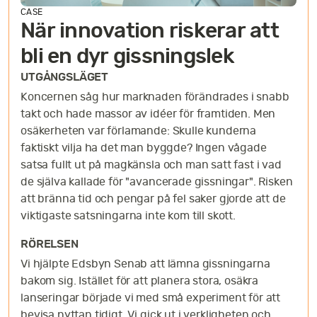
CASE
När innovation riskerar att
bli en dyr gissningslek
UTGÅNGSLÄGET
Koncernen såg hur marknaden förändrades i snabb
takt och hade massor av idéer för framtiden. Men
osäkerheten var förlamande: Skulle kunderna
faktiskt vilja ha det man byggde? Ingen vågade
satsa fullt ut på magkänsla och man satt fast i vad
de själva kallade för "avancerade gissningar". Risken
att bränna tid och pengar på fel saker gjorde att de
viktigaste satsningarna inte kom till skott.
RÖRELSEN
Vi hjälpte Edsbyn Senab att lämna gissningarna
bakom sig. Istället för att planera stora, osäkra
lanseringar började vi med små experiment för att
bevisa nyttan tidigt. Vi gick ut i verkligheten och