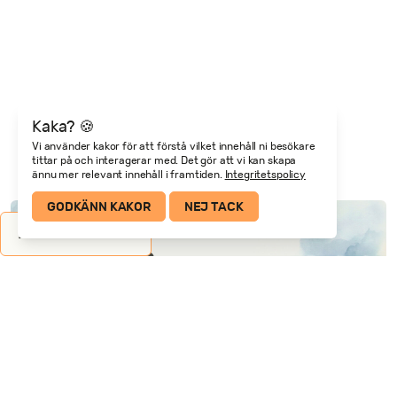
Kaka? 🍪
Vi använder kakor för att förstå vilket innehåll ni besökare
tittar på och interagerar med. Det gör att vi kan skapa
ännu mer relevant innehåll i framtiden.
Integritetspolicy
GODKÄNN KAKOR
NEJ TACK
Redo att sluta
ALLA PROGRAM
gissa?
Boka ett samtal så pratar vi om era utmaningar.
Ingen säljtaktik, inga komplicerade presentationer.
Bara ett ärligt samtal om vart ni vill och vad som står i
vägen.