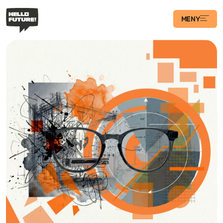
MENY
Våra Program
Case
Transformations­
podden
Artiklar
Filosofi