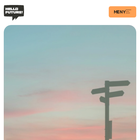
MENY
Våra Program
Case
Transformations­
podden
Artiklar
Filosofi