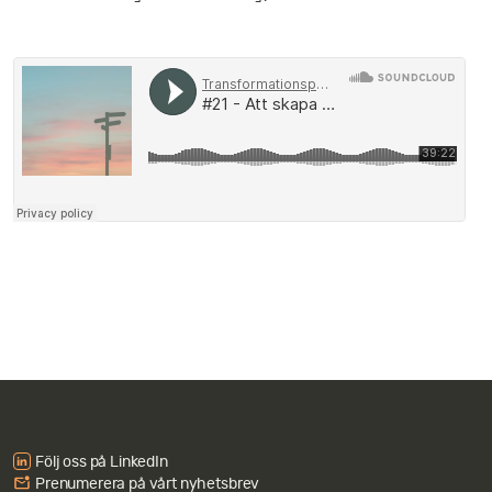
Följ oss på LinkedIn
Prenumerera på vårt nyhetsbrev