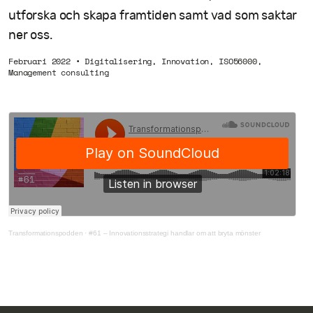
utforska och skapa framtiden samt vad som saktar
ner oss.
Februari 2022
•
Digitalisering
,
Innovation
,
ISO56000
,
Management consulting
Transformationspodden
·
#61 – Innovationsstrategi handlar om att bryta mönster