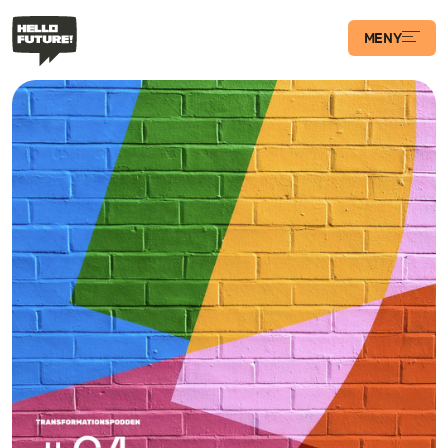
MENY
Våra Program
Case
Transformations­
podden
Artiklar
Filosofi