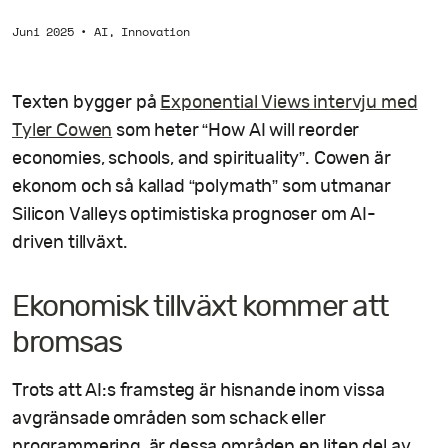
Juni 2025
•
AI
,
Innovation
Texten bygger på
Exponential Views intervju med
Tyler Cowen
som heter “How AI will reorder
economies, schools, and spirituality”. Cowen är
ekonom och så kallad “polymath” som utmanar
Silicon Valleys optimistiska prognoser om AI-
driven tillväxt.
Ekonomisk tillväxt kommer att
bromsas
Trots att AI:s framsteg är hisnande inom vissa
avgränsade områden som schack eller
programmering, är dessa områden en liten del av