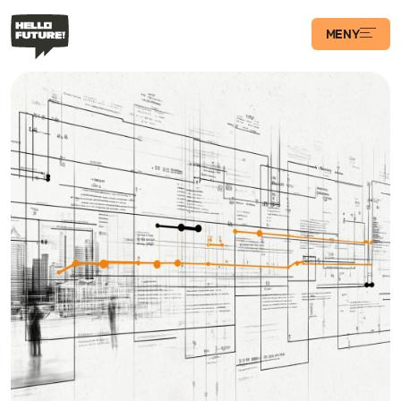
MENY
Våra Program
Case
Transformations­
podden
Artiklar
Filosofi