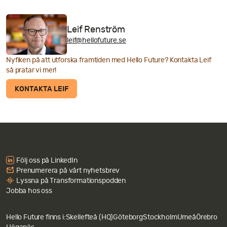
Leif Renström
leif@hellofuture.se
Nyfiken på att utforska framtiden med Hello Future? Kontakta Leif
så pratar vi mer!
KONTAKTA LEIF
Följ oss på LinkedIn
Prenumerera på vårt nyhetsbrev
Lyssna på Transformationspodden
Jobba hos oss
Hello Future finns i:
Skellefteå (HQ)
Göteborg
Stockholm
Umeå
Örebro